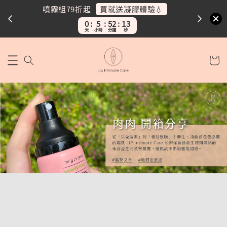
加碼送護理油30ml💛
噴霧組任二
超療
0
5
52
11
天
小時
分鐘
秒