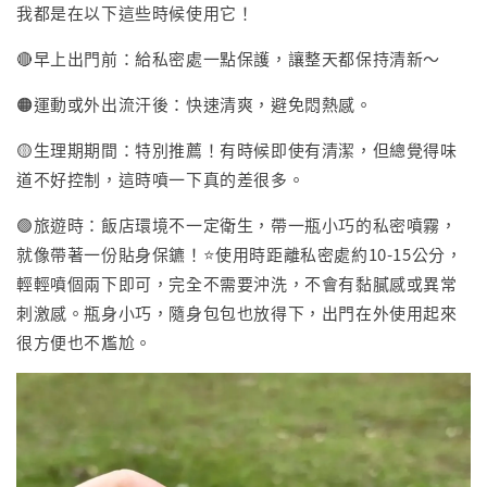
我都是在以下這些時候使用它！
🔴早上出門前：給私密處一點保護，讓整天都保持清新～
🟠運動或外出流汗後：快速清爽，避免悶熱感。
🟡生理期期間：特別推薦！有時候即使有清潔，但總覺得味
道不好控制，這時噴一下真的差很多。
🟢旅遊時：飯店環境不一定衛生，帶一瓶小巧的私密噴霧，
就像帶著一份貼身保鑣！⭐️使用時距離私密處約10-15公分，
輕輕噴個兩下即可，完全不需要沖洗，不會有黏膩感或異常
刺激感。瓶身小巧，隨身包包也放得下，出門在外使用起來
很方便也不尷尬。