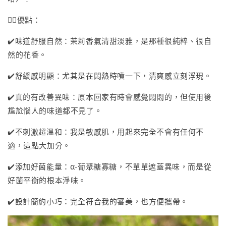
👍🏻優點：
✔️味道舒服自然：茉莉香氣清甜淡雅，是那種很純粹、很自
然的花香。
✔️舒緩感明顯：尤其是在悶熱時噴一下，清爽感立刻浮現。
✔️真的有改善異味：原本回家有時會感覺悶悶的，但使用後
尷尬惱人的味道都不見了。
✔️不刺激超溫和：我是敏感肌，用起來完全不會有任何不
適，這點大加分。
✔️添加好菌能量：α-葡聚糖寡糖，不單單遮蓋異味，而是從
好菌平衡的根本淨味。
✔️設計簡約小巧：完全符合我的審美，也方便攜帶。