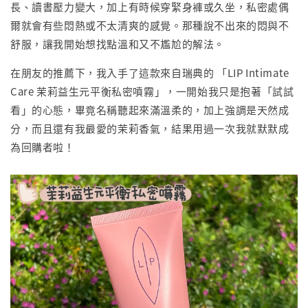
長、讀書壓力變大，加上有時候穿緊身褲或久坐，私密處偶
爾就會有些悶熱或不太清爽的感覺。那種說不出來的悶與不
舒服，讓我開始想找點溫和又不尷尬的解法。
在朋友的推薦下，我入手了這款來自瑞典的 「LIP Intimate
Care 茉莉益生元平衡私密噴霧」，一開始我只是抱著「試試
看」的心態，畢竟名稱聽起來滿溫柔的，加上強調是天然成
分，而且還有我最愛的茉莉香氣，結果用過一次我就默默成
為回購者啦！