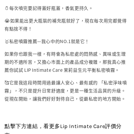
🫙每次噴完要記得蓋好瓶蓋，香氣更持久。
😭如果能出更大瓶裝的補充瓶就好了，現在每次用完都覺得
有點捨不得！
🥇私密噴霧推薦—我心中的NO.1就是它！
如果你也跟我一樣，有時會為私密處的悶熱感、異味或生理
期的不適所苦，又擔心市面上的產品成分複雜，那我真心推
薦你試試 LIP Intimate Care 茉莉益生元平衡私密噴霧。
🥰它是我這段時間用過最讓人安心、最有感的 「私密淨味噴
霧」，不只是提升日常舒適度，更是一種生活品質的升級。
從現在開始，讓我們好好對待自己，從最私密的地方開始。
點擊下方連結，看更多Lip Intimate Care評價分