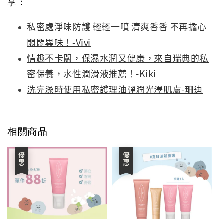
享：
私密處淨味防護 輕輕一噴 清爽香香 不再擔心
悶悶異味！-Vivi
情趣不卡關，保濕水潤又健康，來自瑞典的私
密保養，水性潤滑液推薦！-Kiki
洗完澡時使用私密護理油彈潤光澤肌膚-珊迪
相關商品
優惠
優惠