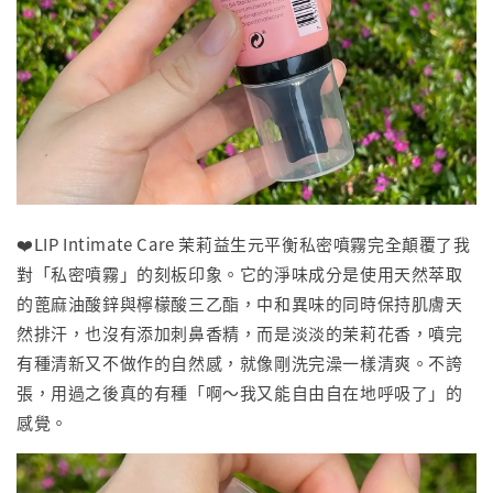
❤️LIP Intimate Care 茉莉益生元平衡私密噴霧完全顛覆了我
對「私密噴霧」的刻板印象。它的淨味成分是使用天然萃取
的蓖麻油酸鋅與檸檬酸三乙酯，中和異味的同時保持肌膚天
然排汗，也沒有添加刺鼻香精，而是淡淡的茉莉花香，噴完
有種清新又不做作的自然感，就像剛洗完澡一樣清爽。不誇
張，用過之後真的有種「啊～我又能自由自在地呼吸了」的
感覺。