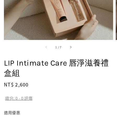
1
/
7
LIP Intimate Care 唇淨滋養禮
盒組
Regular
NT$ 2,600
price
總分:
0
-
0
評價
適用優惠