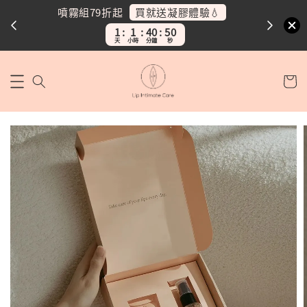
加碼送護理油30ml💛
噴霧組任二
超療
1
1
40
49
天
小時
分鐘
秒