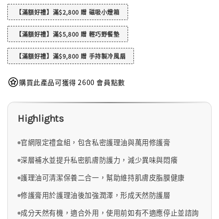
【滿額好禮】滿$2,800 贈 磁吸小燈箱
【滿額好禮】滿$5,800 贈 輕巧野餐墊
【滿額好禮】滿$9,800 贈 手持製冷風扇
購買此產品可獲得 2600 會員點數
Highlights
官網限定禮盒組，包含私密護理油與萬用修護膏
深層補水並提升私密肌膚防護力，減少異味與悶癢
護理油可清潔保養二合一，幫助維持肌膚皮脂膜健康
修護膏用於護理油後加強潤澤，形成天然防護層
成分天然有機，適合外用，使用前如有不適應停止並諮詢