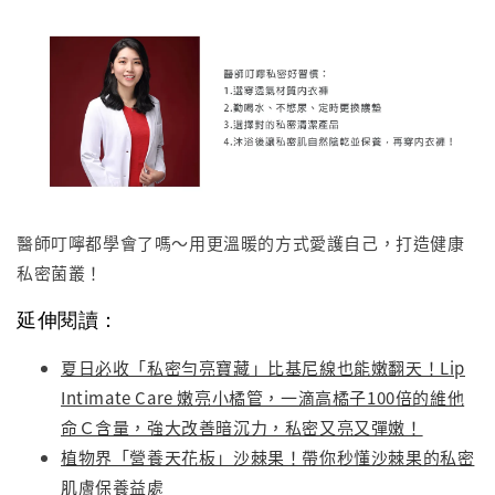
醫師叮嚀都學會了嗎～用更溫暖的方式愛護自己，打造健康
私密菌叢！
延伸閱讀：
夏日必收「私密勻亮寶藏」比基尼線也能嫩翻天！Lip
Intimate Care 嫩亮小橘管，一滴高橘子100倍的維他
命Ｃ含量，強大改善暗沉力，私密又亮又彈嫩！
植物界「營養天花板」沙棘果！帶你秒懂沙棘果的私密
肌膚保養益處