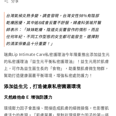
分享
台灣氣候炎熱多變，調查發現，台灣女性98%有陰部
乾癢困擾，其中逾8成會反覆不舒服，婦產科張瑜芹醫
師表示：「妹妹乾癢、陰道炎反覆發作的情形，而且
任何年紀、不同工作型態的女生都可能發生，選擇對
的清潔保養品十分重要！」
瑞典Lip Intimate Care私密護理油今年隆重推出添加益生元
的私密護理油『益生元平衡私密護理油』！益生元用於肌膚
上，可作為益生菌生長的「食物」，助重整肌膚微生物群，
幫助打造健康菌叢平衡環境，增強私密處防護力！
添加益生元，
打造健康私密菌叢環境
天然維他命Ｅ 增強防護力
環境壓力因子會直接、間接造成肌膚的細微損傷，也影響肌
膚活力的表現。「肌膚菌叢」是對抗環境壓力因子的第一道