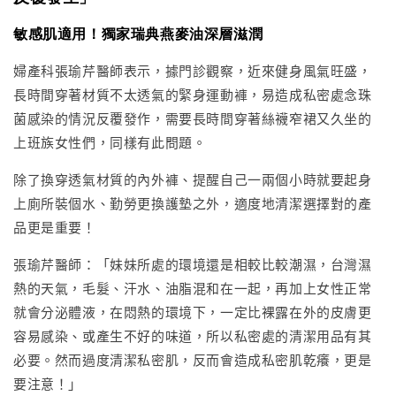
敏感肌適用！獨家瑞典燕麥油深層滋潤
婦產科張瑜芹醫師表示，據門診觀察，近來健身風氣旺盛，
長時間穿著材質不太透氣的緊身運動褲，易造成私密處念珠
菌感染的情況反覆發作，需要長時間穿著絲襪窄裙又久坐的
上班族女性們，同樣有此問題。
除了換穿透氣材質的內外褲、提醒自己一兩個小時就要起身
上廁所裝個水、勤勞更換護墊之外，適度地清潔選擇對的產
品更是重要！
張瑜芹醫師：「妹妹所處的環境還是相較比較潮濕，台灣濕
熱的天氣，毛髮、汗水、油脂混和在一起，再加上女性正常
就會分泌體液，在悶熱的環境下，一定比裸露在外的皮膚更
容易感染、或產生不好的味道，所以私密處的清潔用品有其
必要。然而過度清潔私密肌，反而會造成私密肌乾癢，更是
要注意！」