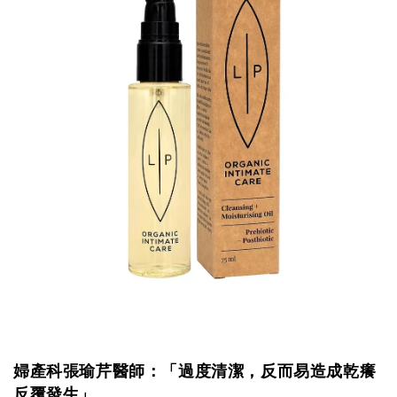
婦產科張瑜芹醫師
：「過度清潔，反而易造成乾癢
反覆發生」