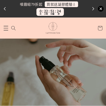
買就送凝膠體驗💧
噴霧組79折起
噴霧
0
22
51
23
天
小時
分鐘
秒