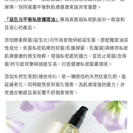
屏障，保持菌叢平衡對肌膚健康來說非常重要。
「益生元平衡私密護理油」
專為易脆弱私密肌設計一款溫和
且安心的產品。
添加酵素桿菌(益生元)可作為食物供給益生菌，搭配獨家油溶
性成分，支援私密肌裡的好菌(乳酸桿菌、乳酸菌)與維持私密
肌膚健康的微生物群，增強私密處防護力，並防止壞菌(念珠
菌)所引起攻擊與過度生長，打造健康私密菌叢環境。
添加天然生育酚(維他命E)，是一種絕佳的天然抗氧化劑，能
延緩老化，同時避免受到氧化傷害，為肌膚增強防護力！非
常適合敏感且易反覆不舒服者使用。