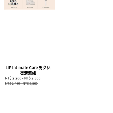
LIP Intimate Care 男女私
密清潔組
Sale
NT$ 2,200
-
NT$ 2,300
Regular
price
price
NT$ 2,460
-
NT$ 2,560