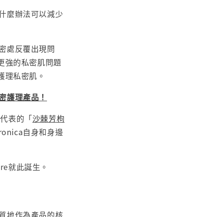
有什麼辦法可以減少
私密處反覆出現問
更強的私密肌問題
護理私密肌。
私密護理產品！
具代表的「
沙棘芳枸
nica自身和身邊
are就此誕生。
的質地作為產品的核