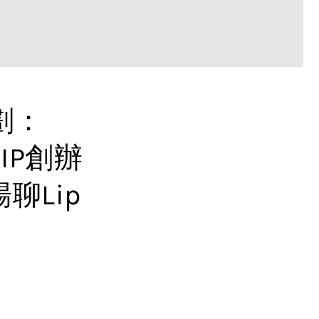
企劃：
IP創辦
暢聊Lip