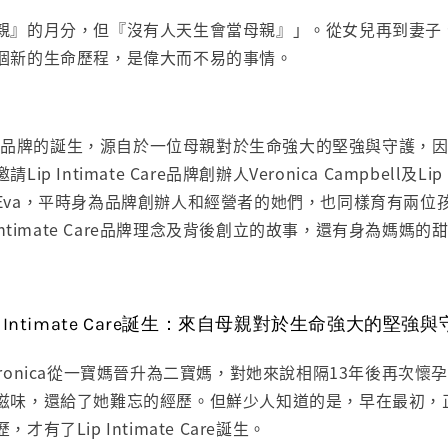
親』的月分，但『沒有人天生會當母親』」。從女兒再到妻子
個新的生命歷程，是偉大而不易的事情。
te Care品牌的誕生，源自於一位母親對於生命強大的堅強與守護
 Intimate Care品牌創辦人Veronica Campbell及Lip I
Eva，平時身為品牌創辦人和經營者的她們，也同樣育有兩位
Intimate Care品牌理念及背後創立的故事，還有身為媽媽
ip Intimate Care誕生：來自母親對於生命強大的堅強與
ronica從一寶媽晉升為二寶媽，對她來說相隔13年後再次懷
味，還給了她難忘的經歷。但鮮少人知道的是，早在最初，正是因
有了Lip Intimate Care誕生。