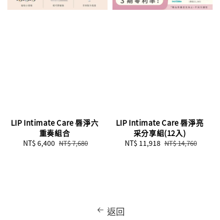
LIP Intimate Care 唇淨六
LIP Intimate Care 唇淨亮
重奏組合
采分享組(12入)
Sale
NT$ 6,400
Regular
Sale
NT$ 11,918
Regular
NT$ 7,680
NT$ 14,760
price
price
price
price
返回