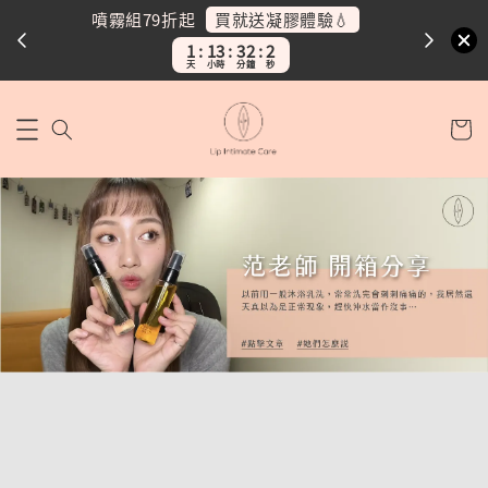
買就送凝膠體驗💧
噴霧組79折起
噴霧
1
13
32
1
天
小時
分鐘
秒