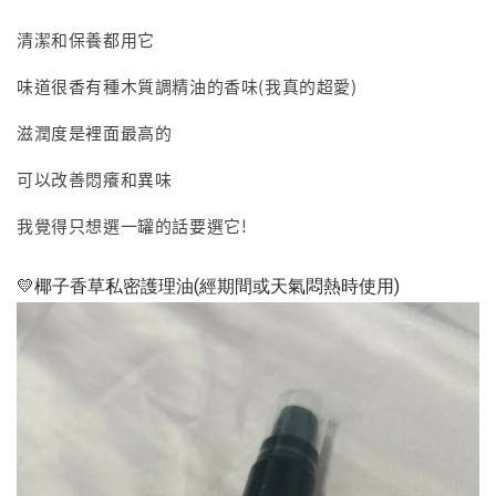
清潔和保養都用它
味道很香有種木質調精油的香味(我真的超愛)
滋潤度是裡面最高的
可以改善悶癢和異味
我覺得只想選一罐的話要選它!
💛椰子香草私密護理油(經期間或天氣悶熱時使用)