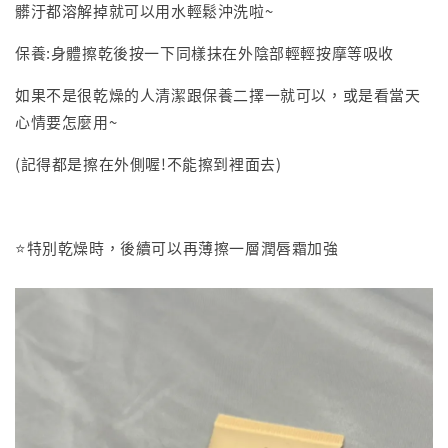
髒汙都溶解掉就可以用水輕鬆沖洗啦~
保養:身體擦乾後按一下同樣抹在外陰部輕輕按摩等吸收
如果不是很乾燥的人清潔跟保養二擇一就可以，或是看當天
心情要怎麼用~
(記得都是擦在外側喔!不能擦到裡面去)
⭐特別乾燥時，後續可以再薄擦一層潤唇霜加強