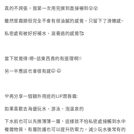
真的不誇張，我第一次用完摸到直接嚇到😲😲
雖然是霜類但完全不會有很油膩的感覺，只留下了滑嫩感~
私密處有被好好補水、滋養過的感覺🥰
當下就覺得:嗯~這東西貴的有道理啊!!
另一半應該也會很有感🤭 🤭
💜再分享一個額外用途的LIP潤唇霜:
如果喜歡去海邊玩水、游泳、泡溫泉的
下水前也可以先擦薄薄一層，這樣就不怕私密處接觸到水中
複雜物質，有層防護也可以提升防禦力，減少玩水後常有的