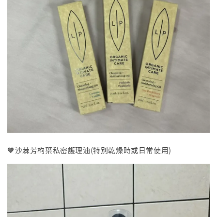
🧡沙棘芳枸葉私密護理油(特別乾燥時或日常使用)