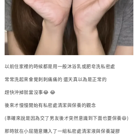
以前住家裡的時候都是用一般沐浴乳或肥皂洗私密處
常常洗起來會覺刺刺痛痛的 還天真以為是正常的
趕快沖掉就當沒事😂 😂
後來才慢慢開始有私密處清潔與保養的觀念
(準確來說是因為交了男友後才突然意識到下面也要保養😆)
那時就在小屈隨意購入了一組私密處清潔液與保養凝膠