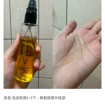
清潔:洗澡時擠2~3下，輕輕按摩外陰部