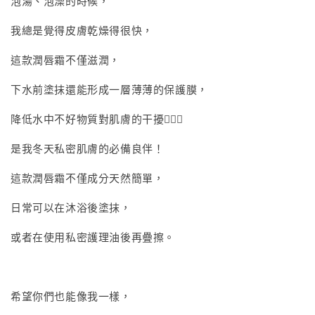
泡湯、泡澡的時候，
我總是覺得皮膚乾燥得很快，
這款潤唇霜不僅滋潤，
下水前塗抹還能形成一層薄薄的保護膜，
降低水中不好物質對肌膚的干擾🙅🏻‍♀️
是我冬天私密肌膚的必備良伴！
這款潤唇霜不僅成分天然簡單，
日常可以在沐浴後塗抹，
或者在使用私密護理油後再疊擦。
希望你們也能像我一樣，