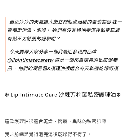
最近冷冷的天氣讓人想立刻躲進溫暖的湯池裡🛀 我一
直都愛泡湯、泡澡， 妳們有沒有過泡完湯後私密肌膚
有點不太舒服的經驗呢？
今天要跟大家分享一個我最近發現的品牌
@lipintimatecaretw
這是一個來自瑞典的私密保養
品 ，他們的潤唇霜&護理油很適合冬天私密乾燥呵護
❄️ Lip Intimate Care 沙棘芳枸葉私密護理油❄️
這款護理油很適合乾燥、悶癢、異味的私密肌膚
我之前總是覺得泡完湯後乾燥得不得了，