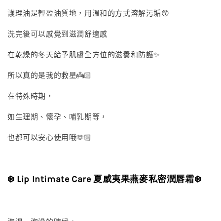
護理油是輕盈油質地，用溫和的方式溶解污垢😙
洗完後可以感覺到滋潤舒適感
在乾燥的冬天給予肌膚全方位的滋養和防護✨
所以真的是我的救星👼🏻
在特殊時期，
如生理期、懷孕、哺乳期等，
也都可以安心使用哦🫶🏻
❄️ Lip Intimate Care 夏威夷果燕麥私密潤唇霜❄️