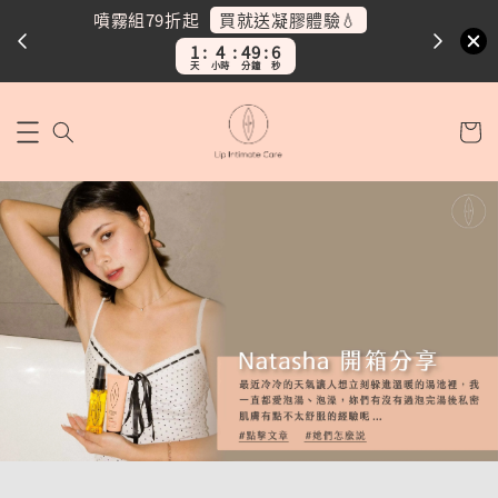
買就送凝膠體驗💧
噴霧組79折起
噴霧
1
4
49
5
天
小時
分鐘
秒