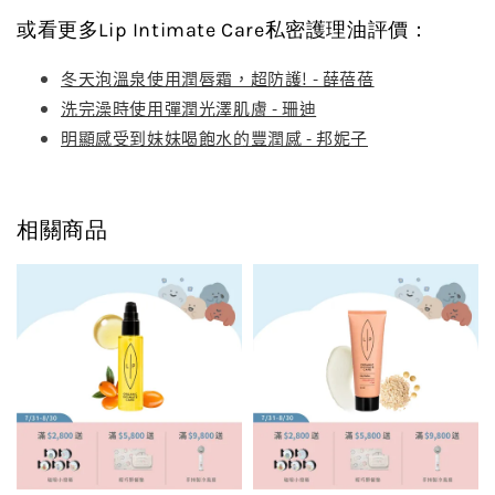
或看更多Lip Intimate Care私密護理油評價：
冬天泡溫泉使用潤唇霜，超防護! - 薛蓓蓓
洗完澡時使用彈潤光澤肌膚 - 珊迪
明顯感受到妹妹喝飽水的豐潤感 - 邦妮子
相關商品