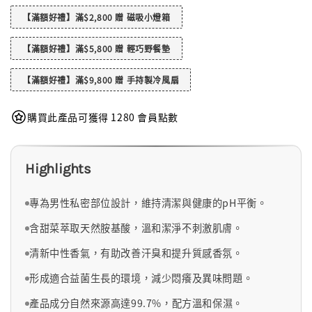
【滿額好禮】滿$2,800 贈 磁吸小燈箱
【滿額好禮】滿$5,800 贈 輕巧野餐墊
【滿額好禮】滿$9,800 贈 手持製冷風扇
購買此產品可獲得 1280 會員點數
Highlights
專為男性私密部位設計，維持清潔與健康的pH平衡。
含甜菜萃取天然胺基酸，溫和潔淨不刺激肌膚。
清新中性香氣，有助改善汗臭和提升質感香氛。
形成適合益菌生長的環境，減少悶癢及異味問題。
產品成分自然來源高達99.7%，配方溫和保濕。