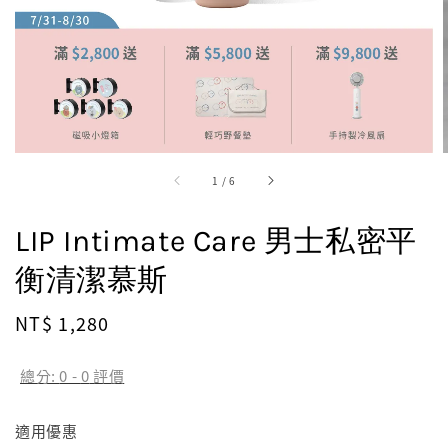
1
/
6
LIP Intimate Care 男士私密平
衡清潔慕斯
Regular
NT$ 1,280
price
總分:
0
-
0
評價
適用優惠