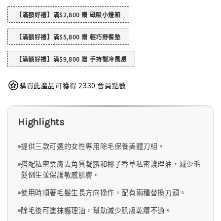
【滿額好禮】滿$2,800 贈 磁吸小燈箱
【滿額好禮】滿$5,800 贈 輕巧野餐墊
【滿額好禮】滿$9,800 贈 手持製冷風扇
購買此產品可獲得 2330 會員點數
Highlights
提供三款可選的女性專用除毛保養美體刀組。
搭配私密柔膚去角質凝露和椰子香草私密護理油，減少毛
髮倒生並保護敏感肌膚。
使用時順著毛髮生長方向操作，配有兩種替換刀頭。
除毛後可塗抹護理油，幫助減少肌膚乾癢不適。