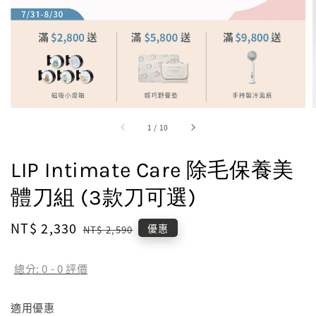
1
/
10
LIP Intimate Care 除毛保養美
體刀組 (3款刀可選)
Sale
NT$ 2,330
Regular
優惠
NT$ 2,590
price
price
總分:
0
-
0
評價
適用優惠