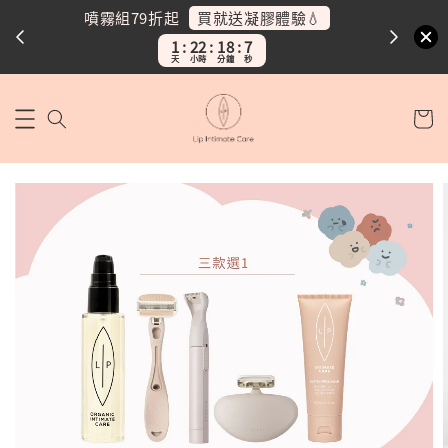
買就送凝膠體驗💧
噴霧組79折起
噴霧
1
22
18
5
天
小時
分鐘
秒