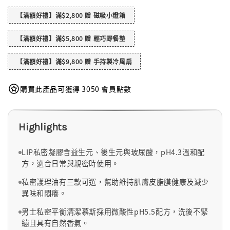
【滿額好禮】滿$2,800 贈 磁吸小燈箱
【滿額好禮】滿$5,800 贈 輕巧野餐墊
【滿額好禮】滿$9,800 贈 手持製冷風扇
購買此產品可獲得 3050 會員點數
Highlights
LIP私密凝膠含益生元、後生元與玻尿酸，pH4.3溫和配
方，適合日常與親密時使用。
私密護理油有三款可選，幫助維持肌膚皮脂膜健康及減少
異味和悶癢。
男士私密平衡清潔慕斯採用微酸性pH5.5配方，洗後不緊
繃且具有自然香氣。