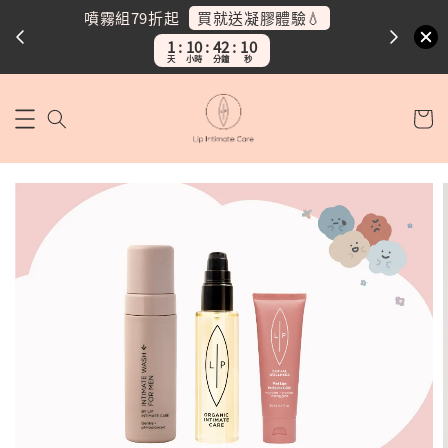
買就送凝膠體驗💧
加碼送護理油30
折起
噴霧組任二
1
10
42
8
1
10
42
8
天
小時
分鐘
秒
天
小時
分鐘
秒