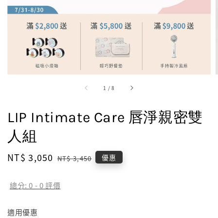
1
/
8
LIP Intimate Care 唇淨親密雙
人組
Sale
NT$ 3,050
Regular
優惠
NT$ 3,450
price
price
總分:
0
-
0
評價
適用優惠