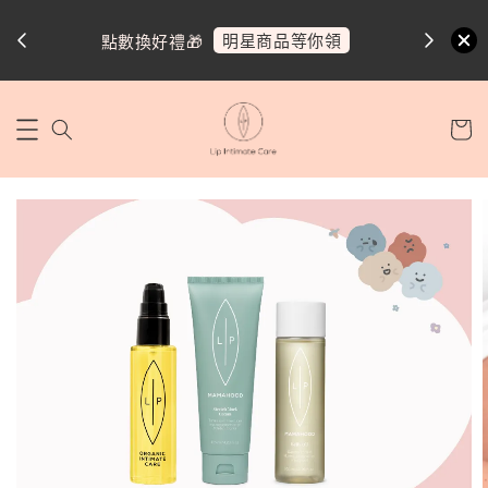
明星商品等你領
點數換好禮🎁