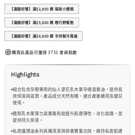
【滿額好禮】滿$2,800 贈 磁吸小燈箱
【滿額好禮】滿$5,800 贈 輕巧野餐墊
【滿額好禮】滿$9,800 贈 手持製冷風扇
購買此產品可獲得 3731 會員點數
Highlights
組合包含孕期專用的仙人掌花乳木果孕膚滋養油，提供長
效保濕與滋潤。產品成分天然有機，適合產後續用及嬰兒
使用。
酪梨乳木果彈力滋養霜有助提升肌膚彈性，淡化紋路，並
提供持久保濕。
私密護理油系列具備清潔與保養雙重功效，維持私密肌膚