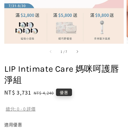
1
/
7
LIP Intimate Care 媽咪呵護唇
淨組
Sale
NT$ 3,731
Regular
優惠
NT$ 4,240
price
price
總分:
0
-
0
評價
適用優惠