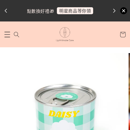
明星商品等你領
點數換好禮🎁