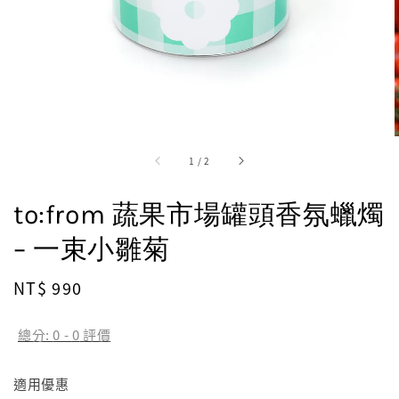
1
/
2
to:from 蔬果市場罐頭香氛蠟燭
– 一束小雛菊
Regular
NT$ 990
price
總分:
0
-
0
評價
適用優惠