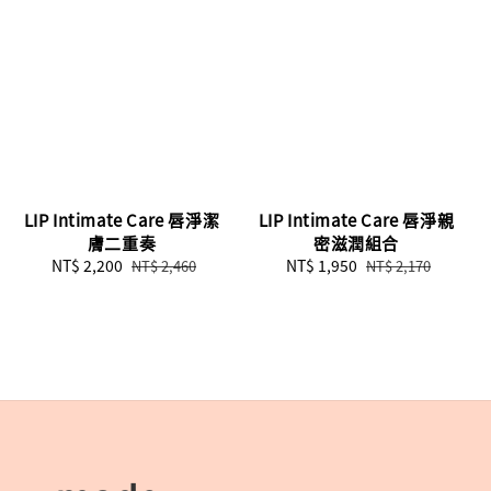
LIP Intimate Care 唇淨潔
LIP Intimate Care 唇淨親
膚二重奏
密滋潤組合
Sale
NT$ 2,200
Regular
Sale
NT$ 1,950
Regular
NT$ 2,460
NT$ 2,170
price
price
price
price