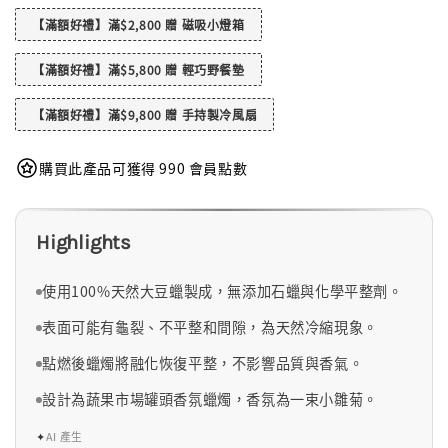
【滿額好禮】滿$2,800 贈 磁吸小燈箱
【滿額好禮】滿$5,800 贈 輕巧野餐墊
【滿額好禮】滿$9,800 贈 手持製冷風扇
購買此產品可獲得 990 會員點數
Highlights
使用100%天然大豆蠟製成，無添加石蠟與化學平整劑。
表面可能有龜裂、不平整和間隙，為天然冷縮現象。
點燃後蠟燭將融化恢復平整，不影響品質與香氣。
設計為蔬果市場罐頭香氛蠟燭，香氛為一束小雛菊。
✦
AI 產生